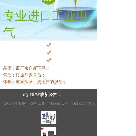
专业进口工业电
气
品质：原厂家崭新正品；
售后：按原厂家售后
；
体验：质量保证，更优质的服务
；
NEW较新公告：
OMRON 变频器
钢铁工业
施耐德系列
OMRON 变频器