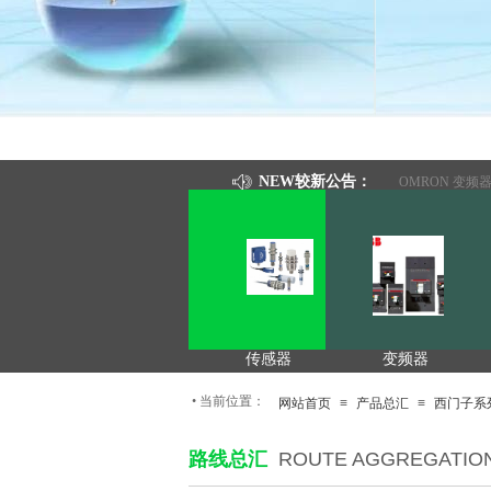
NEW较新公告：
钢铁工业
施耐德系列
OMRON 变频器
传感器
变频器
•
当前位置：
网站首页
≡
产品总汇
≡
西门子系
路线总汇
ROUTE AGGREGATIO
变频器
传感器