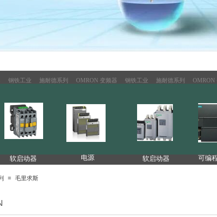
钢铁工业
施耐德系列
OMRON 变频器
钢铁工业
施耐德系列
OMRON 
电源
可编程
软启动器
软启动器
列
≡
毛里求斯
接触器
电源
N