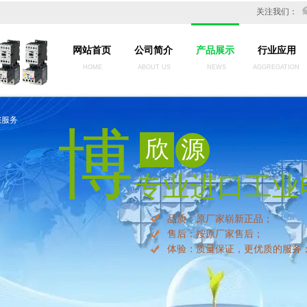
关注我们：
网站首页
公司简介
产品展示
行业应用
HOME
ABOUT US
NEWS
AGGREGATION
您服务
博
欣
源
专业进口工业
专业进口工业
品质：原厂家崭新正品；
售后：按原厂家售后
；
体验：质量保证，更优质的服务