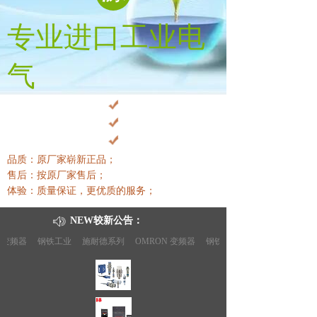
专业进口工业电
气
品质：原厂家崭新正品；
售后：按原厂家售后
；
体验：质量保证，更优质的服务
；
NEW较新公告：
频器
钢铁工业
施耐德系列
OMRON 变频器
钢铁工业