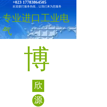
+023 17783864505
欢迎拨打服务热线，让我们来为您服务
专业进口工业电
气
博
欣
源