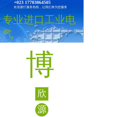
+023 17783864505
欢迎拨打服务热线，让我们来为您服务
专业进口工业电
气
博
欣
源