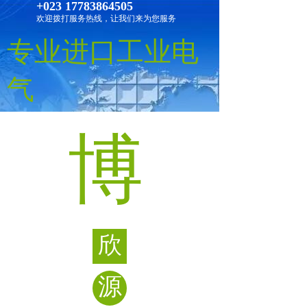
+023 17783864505
欢迎拨打服务热线，让我们来为您服务
专业进口工业电
气
博
欣
源