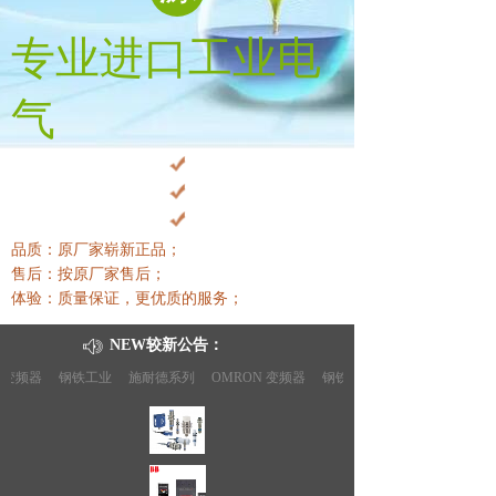
专业进口工业电
气
品质：原厂家崭新正品；
售后：按原厂家售后
；
体验：质量保证，更优质的服务
；
NEW较新公告：
变频器
钢铁工业
施耐德系列
OMRON 变频器
钢铁工业