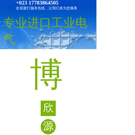
+023 17783864505
欢迎拨打服务热线，让我们来为您服务
专业进口工业电
气
博
欣
源