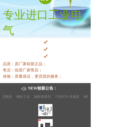
专业进口工业电
气
品质：原厂家崭新正品；
售后：按原厂家售后
；
体验：质量保证，更优质的服务
；
NEW较新公告：
变频器
钢铁工业
施耐德系列
OMRON 变频器
钢铁工业